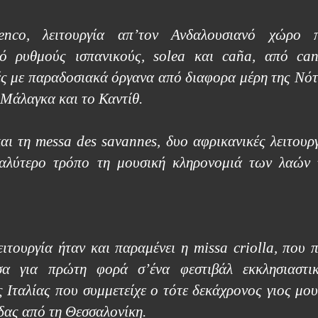
enco
, λειτουργία απ’τον Ανδαλουσιανό χώρο 
πό ρυθμούς ισπανικούς, solea και
ca
ñ
a
, από can
κές με παραδοσιακά όργανα από διαφορα μέρη της Νότ
η Μάλαγκα και το Καντίθ.
και τη
messa
des
savannes
, δυο αφρικανικές λειτουργ
καλύτερο τρόπο τη μουσική κληρονομιά των λαών 
τουργία ήταν και παραμένει η missa criolla, που π
σα για πρώτη φορά σ’ένα φεστιβάλ εκκλησιαστι
 Ιταλίας που συμμετείχε ο τότε δεκάχρονος γιος μου
δας από τη Θεσσαλονίκη.