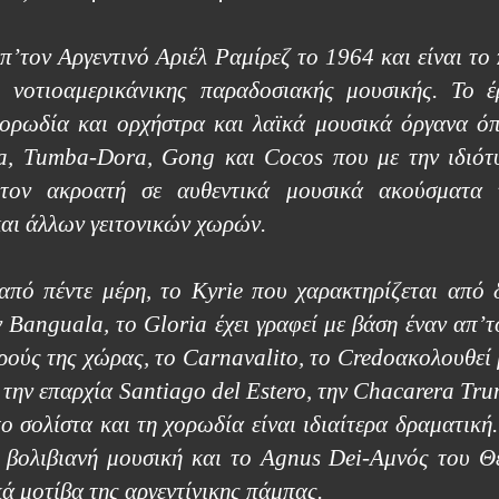
π’τον Αργεντινό Αριέλ Ραμίρεζ το 1964 και είναι το 
 νοτιοαμερικάνικης παραδοσιακής μουσικής. Το έ
 χορωδία και ορχήστρα και λαϊκά μουσικά όργανα ό
a
,
Tumba
-
Dora
,
Gong
και
Cocos
που με την ιδιότ
 τον ακροατή σε αυθεντικά μουσικά ακούσματα 
 και άλλων γειτονικών χωρών.
 από πέντε μέρη, το
Kyrie
που χαρακτηρίζεται από 
ν
Banguala
, το
Gloria
έχει γραφεί με βάση έναν απ’τ
ρούς της χώρας, το Carnavalito, το
Credo
ακολουθεί 
 την επαρχία Santiago del Estero, την
C
hacarera Tr
u
ο σολίστα και τη χορωδία είναι ιδιαίτερα δραματική.
ε βολιβιανή μουσική και το
Agnus
Dei
-Αμνός του Θ
ά μοτίβα της αργεντίνικης πάμπας.