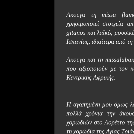
Ακουγα τη
missa
flam
χρησιμοποιεί στοιχεία α
gitanos και λαϊκές μουσι
Ισπανίας, ιδιαίτερα από τ
Ακουγα και τη
missaluba
που αξιοποιούν με τον 
Κεντρικής Αφρικής.
Η αγαπημένη μου όμως λει
πολλά χρόνια την άκου
χορωδιών στο Λορέττο της
τη χορώδία της Αγίας Τριά