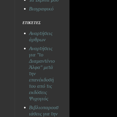
Βιογραφικό
ΕΤΙΚΈΤΕΣ
Αναρτήσεις
άρθρων
Αναρτήσεις
για "το
Διαμαντένιο
Άλφα" μετά
την
επανέκδοσή
του από τις
εκδόσεις
Ψυχογιός
Βιβλιοπαρουσ
ιάσεις για την