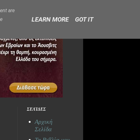
ent are
LEARN MORE
GOT IT
ge
ΣΕΛΊΔΕΣ
Αρχική
Σελίδα
Τα Βιβλία μου