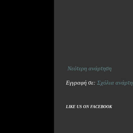
Νεότερη ανάρτηση
Εγγραφή σε:
Σχόλια ανάρτη
LIKE US ON FACEBOOK