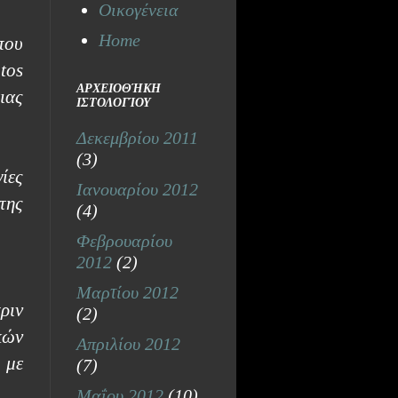
Οικογένεια
Home
που
tos
ΑΡΧΕΙΟΘΉΚΗ
ιας
ΙΣΤΟΛΟΓΊΟΥ
Δεκεμβρίου 2011
(3)
ίες
Ιανουαρίου 2012
της
(4)
Φεβρουαρίου
2012
(2)
Μαρτίου 2012
ριν
(2)
κών
Απριλίου 2012
 με
(7)
Μαΐου 2012
(10)