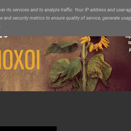
er its services and to analyze traffic. Your IP address and user-ag
and security metrics to ensure quality of service, generate usa
.