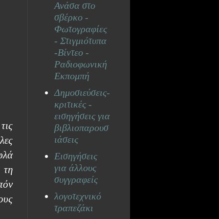
Ανάσα στο
σβέρκο -
Φωτογραφίες
- Στιγμιότυπα
-Βίντεο -
Ραδιοφωνική
Εκπομπή
Δημοσιεύσεις-
κριτικές -
εισηγήσεις για
τις
βιβλιοπαρουσ
ιάσεις
λες
φλά
Εισηγήσεις
για άλλους
 τη
συγγραφείς
ιπόν
λογοτεχνικό
ους
τραπεζάκι