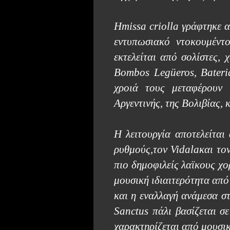
Ηmissa criolla γράφτηκε α
εντυπωσιακό ντοκουμέντο
εκτελείται από σολίστες,
Bombos
Leg
ü
eros
,
Bateri
χροιά τους μεταφέρουν
Αργεντινής, της Βολιβίας,
Η λειτουργία αποτελείται
ρυθμούς,τον
Vidala
και το
πιο δημοφιλείς λαϊκους χο
μουσική ιδιαιτερότητα από
και η εναλλαγή ανάμεσα στ
Sanctus
πάλι βασίζεται σ
χαρακτηρίζεται από μουσικ