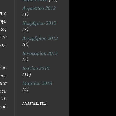
Αυγούστου 2012
πιο
(1)
ργο
Νοεμβρίου 2012
πως
(3)
υπη
Δεκεμβρίου 2012
της
(6)
Ιανουαρίου 2013
(5)
δυο
Ιουνίου 2015
(11)
ους
μια
Μαρτίου 2018
(4)
nca
 Το
ΑΝΑΓΝΏΣΤΕΣ
εού