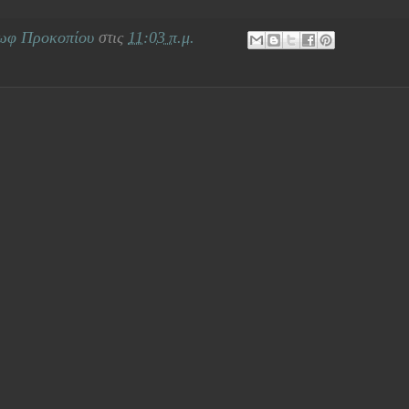
ωφ Προκοπίου
στις
11:03 π.μ.