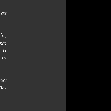
 σα
ίο;
κή;
 Τι
 το
των
Δεν